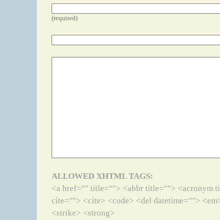
(required)
ALLOWED XHTML TAGS:
<a href="" title=""> <abbr title=""> <acronym 
cite=""> <cite> <code> <del datetime=""> <em>
<strike> <strong>