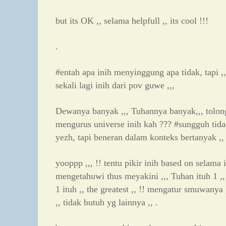
but its OK ,, selama helpfull ,, its cool !!!
.
#entah apa inih menyinggung apa tidak, tapi ,,
sekali lagi inih dari pov guwe ,,,
Dewanya banyak ,,, Tuhannya banyak,,, tolo
mengurus universe inih kah ??? #sungguh tid
yezh, tapi beneran dalam konteks bertanyak ,, 
yooppp ,,, !! tentu pikir inih based on selama
mengetahuwi thus meyakini ,,, Tuhan ituh 1 ,, 
1 ituh ,, the greatest ,, !! mengatur smuwanya
,, tidak butuh yg lainnya ,, .