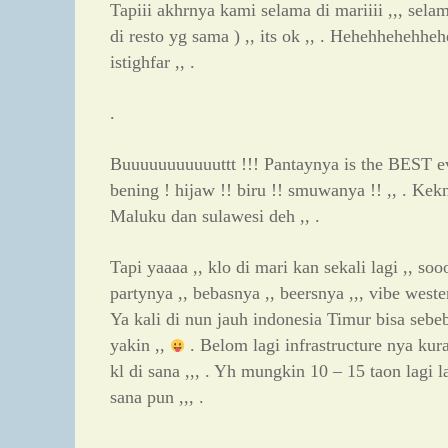
Tapiii akhrnya kami selama di mariiii ,,, sel
di resto yg sama ) ,, its ok ,, . Hehehhehehhe
istighfar ,, .
.
Buuuuuuuuuuuttt !!! Pantaynya is the BEST ever
bening ! hijaw !! biru !! smuwanya !! ,, . Ke
Maluku dan sulawesi deh ,, .
Tapi yaaaa ,, klo di mari kan sekali lagi ,, so
partynya ,, bebasnya ,, beersnya ,,, vibe wester
Ya kali di nun jauh indonesia Timur bisa sebe
yakin ,,
. Belom lagi infrastructure nya ku
kl di sana ,,, . Yh mungkin 10 – 15 taon lagi 
sana pun ,,, .