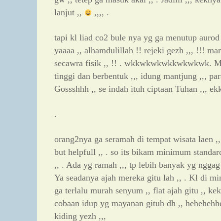
lanjut ,,
,,,, .
tapi kl liad co2 bule nya yg ga menutup aurod
yaaaa ,, alhamdulillah !! rejeki gezh ,,, !!! m
secawra fisik ,, !! . wkkwkwkwkkwkwkwk. Ma
tinggi dan berbentuk ,,, idung mantjung ,,, pa
Gossshhh ,, se indah ituh ciptaan Tuhan ,,, ek
.
orang2nya ga seramah di tempat wisata laen ,,
but helpfull ,, . so its bikam minimum standa
,, . Ada yg ramah ,,, tp lebih banyak yg nggag
Ya seadanya ajah mereka gitu lah ,, . Kl di mi
ga terlalu murah senyum ,, flat ajah gitu ,, k
cobaan idup yg mayanan gituh dh ,, hehehehhe
kiding yezh ,,,