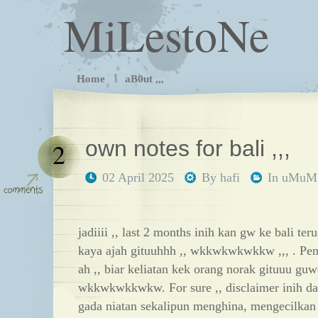
MiLestoNe
Home
aB0ut ,,,
own notes for bali ,,,
2
02 April 2025
By
hafi
In
uMuM
jadiiii ,, last 2 months inih kan gw ke bali ter
kaya ajah gituuhhh ,, wkkwkwkwkkw ,,, . Pen
ah ,, biar keliatan kek orang norak gituuu guw
wkkwkwkkwkw. For sure ,, disclaimer inih da
gada niatan sekalipun menghina, mengecilkan a