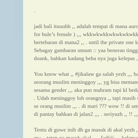
.
jadi bali ituuuhh ,, adalah tempat di mana aur
for bule’s female ) ,,, wkkwkwkkwkwkwkwkkwk
bertebaran di mana2 ,, . until the private on
Sebagay gambaran umum :: yaa beneran tingg
doank, bahkan kadang beha nya juga kelepas 
You know what ,, #jikalaw ga salah yezh ,,, ba
seorang muslim meninggoy ,,, yg bisa meman
sesama gender ,,, aka pun mahram tapi kl beda 
. Udah meninggoy loh orangnya ,, tapi masih 
se orang muslim ,,, . di mari ??? wow !! di um
di pantay bahkan di jalan2 ,,, . seriyuzh ,, !! ,,,
Tentu di guwe inih dh ga masuk di akal yezh ,
gw ,, tetep ga masuk akal ,, . Jadiiii ,,, kekny