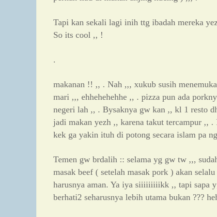
Tapi kan sekali lagi inih ttg ibadah mereka yezh
So its cool ,, !
.
makanan !! ,, . Nah ,,, xukub susih menemuka
mari ,,, ehhehehehhe ,, . pizza pun ada porkny
negeri lah ,, . Bysaknya gw kan ,, kl 1 resto 
jadi makan yezh ,, karena takut tercampur ,, .
kek ga yakin ituh di potong secara islam pa ng
Temen gw brdalih :: selama yg gw tw ,,, suda
masak beef ( setelah masak pork ) akan selalu d
harusnya aman. Ya iya siiiiiiiiikk ,, tapi sapa
berhati2 seharusnya lebih utama bukan ??? heh