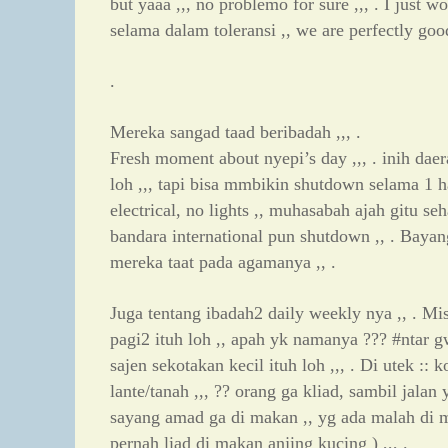
but yaaa ,,, no problemo for sure ,,, . I just wo
selama dalam toleransi ,, we are perfectly goo
.
Mereka sangad taad beribadah ,,, .
Fresh moment about nyepi’s day ,,, . inih daer
loh ,,, tapi bisa mmbikin shutdown selama 1 har
electrical, no lights ,, muhasabah ajah gitu seh
bandara international pun shutdown ,, . Bayan
mereka taat pada agamanya ,, .
Juga tentang ibadah2 daily weekly nya ,, . Mis
pagi2 ituh loh ,, apah yk namanya ??? #ntar gw
sajen sekotakan kecil ituh loh ,,, . Di utek :: k
lante/tanah ,,, ?? orang ga kliad, sambil jalan 
sayang amad ga di makan ,, yg ada malah di 
pernah liad di makan anjing kucing ) ,,, .