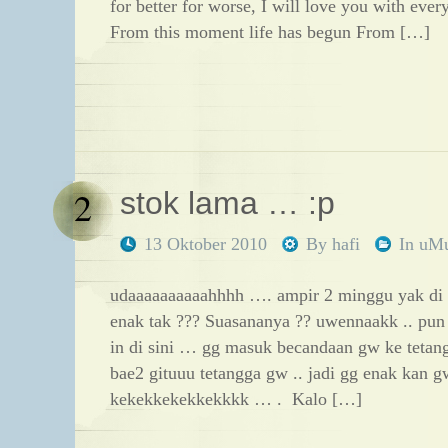
for better for worse, I will love you with ever
From this moment life has begun From […]
2
stok lama … :p
13 Oktober 2010
By
hafi
In
uM
udaaaaaaaaaahhhh …. ampir 2 minggu yak di ho 
enak tak ??? Suasananya ?? uwennaakk .. pun g
in di sini … gg masuk becandaan gw ke tetan
bae2 gituuu tetangga gw .. jadi gg enak kan g
kekekkekekkekkkk … . Kalo […]