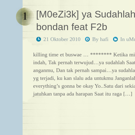
1
[M0eZi3k] ya Sudahla
bondan feat F2b
21 Oktober 2010
By
hafi
In
uM
killing time et buswae … ******** Ketika m
indah, Tak pernah terwujud…ya sudahlah Saat
anganmu, Dan tak pernah sampai…ya sudahl
yg terjadi, ku kan slalu ada untukmu Jangan
everything’s gonna be okay Yo..Satu dari se
jatuhkan tanpa ada harapan Saat itu raga […]