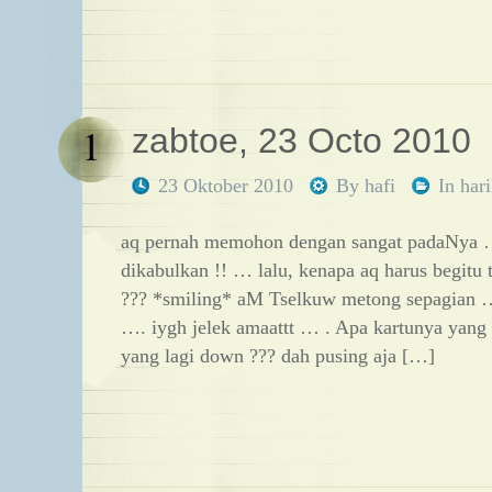
1
zabtoe, 23 Octo 2010
23 Oktober 2010
By
hafi
In
har
aq pernah memohon dengan sangat padaNya …
dikabulkan !! … lalu, kenapa aq harus begitu 
??? *smiling* aM Tselkuw metong sepagian …
…. iygh jelek amaattt … . Apa kartunya yang r
yang lagi down ??? dah pusing aja […]