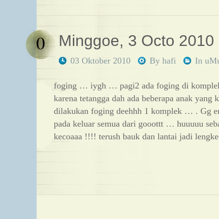
0
Minggoe, 3 Octo 2010
03 Oktober 2010
By
hafi
In
uM
foging … iygh … pagi2 ada foging di kompl
karena tetangga dah ada beberapa anak yang 
dilakukan foging deehhh 1 komplek … . Gg e
pada keluar semua dari gooottt … huuuuu se
kecoaaa !!!! terush bauk dan lantai jadi lengke