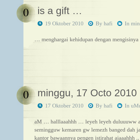
0
is a gift …
19 Oktober 2010
By
hafi
In
min
… menghargai kehidupan dengan mengisinya 
0
minggu, 17 Octo 2010
17 Oktober 2010
By
hafi
In
uM
aM … halllaaahhh … leyeh leyeh duluuuww a
semingguw kemaren gw lemezh banged dah jal
kantor bawaannya pengen istirahat ajaaahhh ..