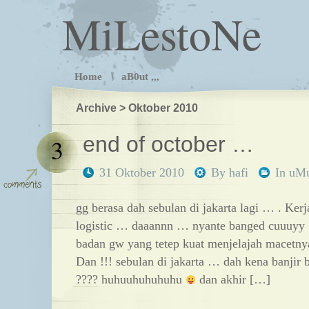
MiLestoNe
Home
aB0ut ,,,
Archive > Oktober 2010
end of october …
3
31 Oktober 2010
By
hafi
In
uM
gg berasa dah sebulan di jakarta lagi … . Kerj
logistic … daaannn … nyante banged cuuuyy 
badan gw yang tetep kuat menjelajah macetnya
Dan !!! sebulan di jakarta … dah kena banjir b
???? huhuuhuhuhuhu
dan akhir […]