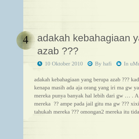
4
adakah kebahagiaan y
azab ???
10 Oktober 2010
By
hafi
In
uM
adakah kebahagiaan yang berupa azab ??? k
kenapa masih ada aja orang yang iri ma gw y
mereka punya banyak hal lebih dari gw … . A
mereka ?? ampe pada jail gitu ma gw ??? xixi
tahukah mereka ??? omongan2 mereka itu tid