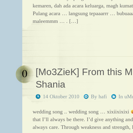
kemaren, dah ada acara keluarga, magh kuma
Pulang acara … langsung tepaaarrr … bubuaa
maleemmm … . […]
0
[Mo3ZieK] From this
Shania
14 Oktober 2010
By
hafi
In
uM
wedding song .. wedding song … xixiixixixi
that I’ll always be there. I’d give anything an
always care. Through weakness and strength, 