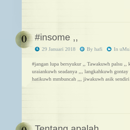
0
#insome ,,
29 Januari 2018
By
hafi
In
uM
#jangan lupa bersyukur ,, Tawakuwh palsu ,, k
uraiankuwh seadanya ,,, langkahkuwh gontay ,
hatikuwh mmbuncah ,,, jiwakuwh asik sendiri
0
Tentang apalah ,,,