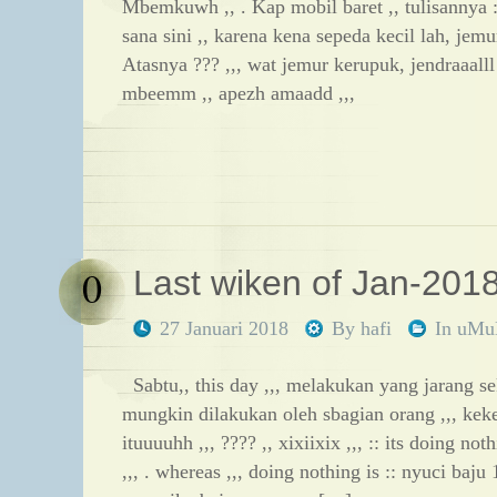
Mbemkuwh ,, . Kap mobil baret ,, tulisannya ::
sana sini ,, karena kena sepeda kecil lah, jemur
Atasnya ??? ,,, wat jemur kerupuk, jendraaalll
mbeemm ,, apezh amaadd ,,,
0
Last wiken of Jan-2018 
27 Januari 2018
By
hafi
In
uM
Sabtu,, this day ,,, melakukan yang jarang sek
mungkin dilakukan oleh sbagian orang ,,, kek
ituuuuhh ,,, ???? ,, xixiixix ,,, :: its doing no
,,, . whereas ,,, doing nothing is :: nyuci baju 