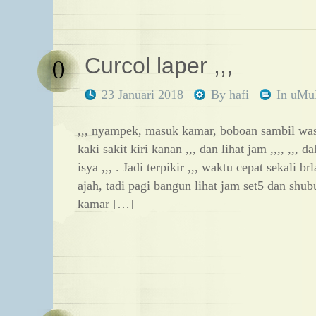
0
Curcol laper ,,,
23 Januari 2018
By
hafi
In
uM
,,, nyampek, masuk kamar, boboan sambil wasa
kaki sakit kiri kanan ,,, dan lihat jam ,,,, ,,,
isya ,,, . Jadi terpikir ,,, waktu cepat sekali br
ajah, tadi pagi bangun lihat jam set5 dan shub
kamar […]