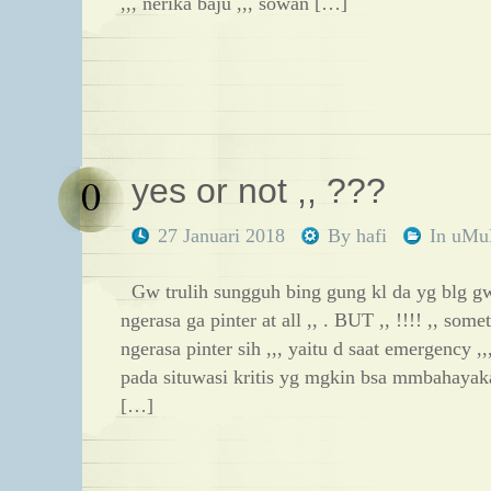
,,, nerika baju ,,, sowan […]
0
yes or not ,, ???
27 Januari 2018
By
hafi
In
uM
Gw trulih sungguh bing gung kl da yg blg gw 
ngerasa ga pinter at all ,, . BUT ,, !!!! ,, s
ngerasa pinter sih ,,, yaitu d saat emergency 
pada situwasi kritis yg mgkin bsa mmbahayaka
[…]