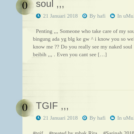
0
soul ,,,
21 Januari 2018
By
hafi
In
uM
Penting ,,, Someone who take care of my soul
bingung ada yg blg ke gw ^ i know you so well
know me ?? Do you really see my naked soul ?
beibih ,,, . Even you cant see […]
0
TGIF ,,,
21 Januari 2018
By
hafi
In
uM
#tgif ,, #treated by mbak Rita ,, #Sarinah 20