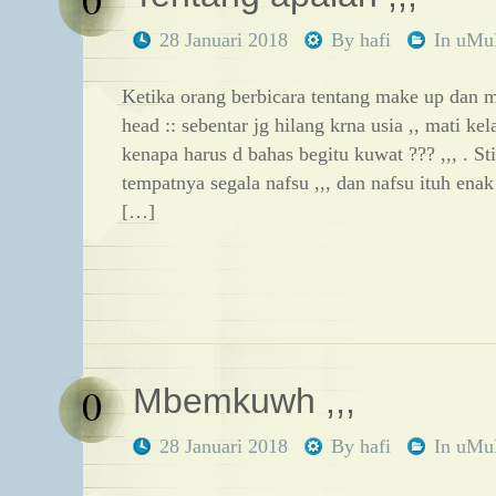
28 Januari 2018
By
hafi
In
uM
Ketika orang berbicara tentang make up dan ma
head :: sebentar jg hilang krna usia ,, mati ke
kenapa harus d bahas begitu kuwat ??? ,,, . Stil
tempatnya segala nafsu ,,, dan nafsu ituh enak j
[…]
0
Mbemkuwh ,,,
28 Januari 2018
By
hafi
In
uM