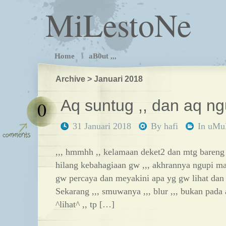
MiLestoNe
Home
aB0ut ,,,
Archive > Januari 2018
Aq suntug ,, dan aq ngu
0
31 Januari 2018
By
hafi
In
uM
,,, hmmhh ,, kelamaan deket2 dan mtg bareng
hilang kebahagiaan gw ,,, akhrannya ngupi ma
gw percaya dan meyakini apa yg gw lihat dan a
Sekarang ,,, smuwanya ,,, blur ,,, bukan pada
^lihat^ ,, tp […]