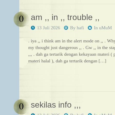
0
am ,, in ,, trouble ,,
13 Juli 2026
By
hafi
In
uMuM
. iya ,, i think am in the alert mode on ,, . Wh
my thought just dangerous ,, . Gw ,, in the stag
,,, . dah ga tertarik dengan kekayaan materi (
materi halal ), dah ga tertarik dengan […]
0
sekilas info ,,,