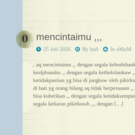
0
mencintaimu ,,,
25 Juli 2026
By
hafi
In
uMuM
. aq mencintaimu ,, dengan segala kebodohan
kealphaanku ,, dengan segala kethololankuw ,
ketidakpastian yg bisa di jangkaw oleh pikirk
di hati yg orang bilang aq tidak berperasaan ,
bisa kuberikan ,, dengan segala ketidaksemp
segala keliaran pikirkuwh ,,, dengan […]