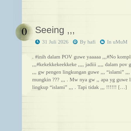
0
Seeing ,,,
31 Juli 2026
By
hafi
In
uMuM
. #inih dalam POV guwe yaaaaa ,,,#No kompl
,,,#kekekkekeekkeke ,,,, jadiii ,,,, dalam po
,,, gw pengen lingkungan guwe ,,, “islami” ,,,
mungkin ??? ,,, . Mw nya gw ,, apa yg guwe li
lingkup “islami” ,,, . Tapi tidak ,,, !!!!!! […]