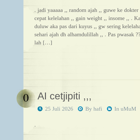
. jadi yaaaaa ,, random ajah ,, guwe ke dokter
cepat kelelahan ,, gain weight ,, insome ,, . 
duluw aka pas dari kuyus ,, gw sering kelelah
sehari ajah dh alhamdulillah ,, . Pas pwasak ??
lah […]
0
AI cetjipiti ,,,
25 Juli 2026
By
hafi
In
uMuM
.