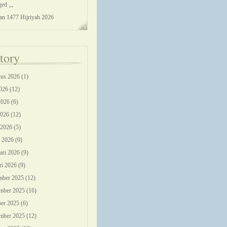
ed ,,,
an 1477 Hijriyah 2026
tory
us 2026
(1)
2026
(12)
2026
(6)
2026
(12)
 2026
(5)
 2026
(9)
ari 2026
(9)
ri 2026
(9)
mber 2025
(12)
mber 2025
(16)
er 2025
(6)
mber 2025
(12)