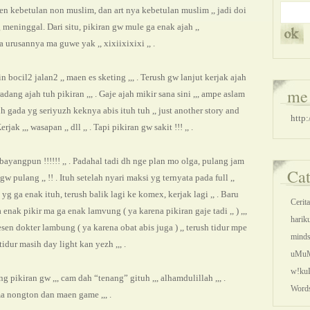
en kebetulan non muslim, dan art nya kebetulan muslim ,, jadi doi
meninggal. Dari situ, pikiran gw mule ga enak ajah ,,
urusannya ma guwe yak ,, xixiixixixi ,, .
in bocil2 jalan2 ,, maen es sketing ,,, . Terush gw lanjut kerjak ajah
me 
adang ajah tuh pikiran ,,, . Gaje ajah mikir sana sini ,,, ampe aslam
uh gada yg seriyuzh keknya abis ituh tuh ,, just another story and
http
rjak ,,, wasapan ,, dll ,, . Tapi pikiran gw sakit !!! ,, .
 bayangpun !!!!!! ,, . Padahal tadi dh nge plan mo olga, pulang jam
Ca
 gw pulang ,, !! . Ituh setelah nyari maksi yg ternyata pada full ,,
g ga enak ituh, terush balik lagi ke komex, kerjak lagi ,, . Baru
Cerit
 enak pikir ma ga enak lamvung ( ya karena pikiran gaje tadi ,, ) ,,,
harik
en dokter lambung ( ya karena obat abis juga ) ,, terush tidur mpe
minds
idur masih day light kan yezh ,,, .
uMu
w!ku
 pikiran gw ,,, cam dah “tenang” gituh ,,, alhamdulillah ,,, .
Word
a nongton dan maen game ,,, .