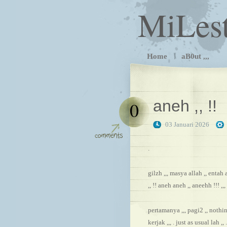
MiLes
Home
aB0ut ,,,
aneh ,, !!
0
03 Januari 2026
.
gilzh ,,, masya allah ,, entah
,, !! aneh aneh ,, aneehh !!! ,,, 
pertamanya ,,, pagi2 ,, nothi
kerjak ,,, . just as usual lah 