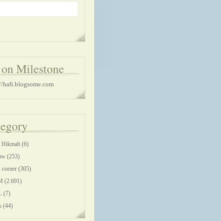
on Milestone
://hafi.blogsome.com
tegory
a Hikmah
(6)
uw
(253)
 corner
(305)
M
(2.691)
L
(7)
s
(44)