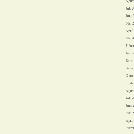
Agust
Juli 
Juni 
Mei 
April
Maret
Febru
Janua
Dese
Nove
Oktob
Septe
Agust
Juli 
Juni 
Mei 
April
Maret