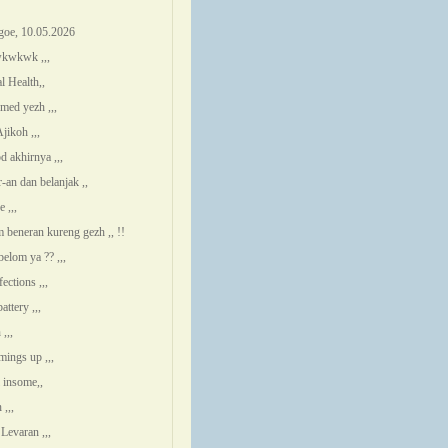
oe, 10.05.2026
kwkwk ,,,
l Health,,
rmed yezh ,,,
jikoh ,,,
d akhirnya ,,,
-an dan belanjak ,,
 ,,,
m beneran kureng gezh ,, !!
belom ya ?? ,,,
ections ,,,
ttery ,,,
,,,
mings up ,,,
i insome,,
,,,
Levaran ,,,