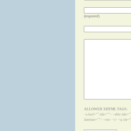
(required)
ALLOWED XHTML TAGS:
<a href="" title=""> <abbr title
datetime=""> <em> <i> <q cite="