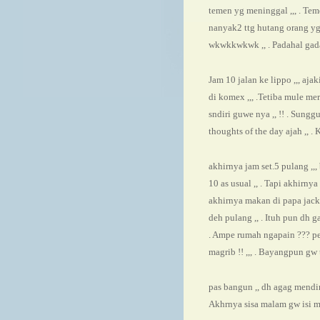
temen yg meninggal ,,, . Tem
nanyak2 ttg hutang orang yg 
wkwkkwkwk ,, . Padahal gada 
Jam 10 jalan ke lippo ,,, ajak
di komex ,,, .Tetiba mule mer
sndiri guwe nya ,, !! . Sungg
thoughts of the day ajah ,, . Ke
akhirnya jam set.5 pulang ,,,
10 as usual ,, . Tapi akhirnya
akhirnya makan di papa jack y
deh pulang ,, . Ituh pun dh ga
. Ampe rumah ngapain ??? pes
magrib !! ,,, . Bayangpun gw t
pas bangun ,, dh agag mending
Akhrnya sisa malam gw isi m