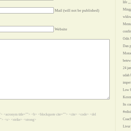
life ,,,
Mingg
Mail (will not be published)
wkkw
Menta
Website
confi
Odit A
Dan p
Motor
betewe
24 ja
udah 
imperf
Low ba
Keren 
Its co
#edis
=""> <acronym title=""> <b> <blockquote cite=""> <cite> <code> <del
Coach 
"> <s> <strike> <strong>
Livur 