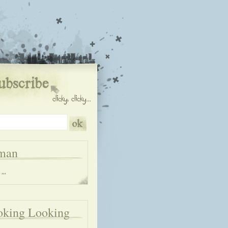
man
,,,
oking Looking