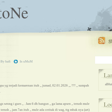
toNe
By
hafi
In
uMuM
La
aB0ut 
 apa yg terjadi kemarenan ituh ,, jumad, 02.01.2026 ,,, !!!! ,, sumpah
.
Lo
ngs wrong i gues ,, . Jam 6 dh bangun ,, ga lama apsen ,, terush mule
,, . terush ,, jam 7an ituh ,, mule ada ceritak di wag, ttg mbak nya (art)