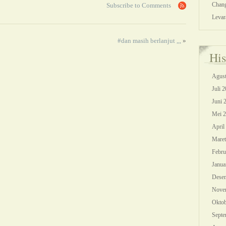
Chang
Subscribe to Comments
Levar
#dan masih berlanjut ,,,
»
His
Agust
Juli 
Juni 
Mei 
April
Maret
Febru
Janua
Dese
Nove
Oktob
Septe