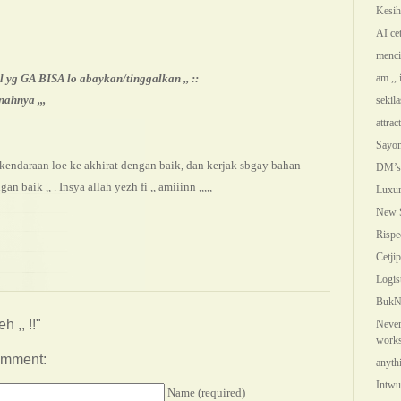
Kesih
AI cetj
menci
am ,, 
l yg GA BISA lo abaykan/tinggalkan ,, ::
ahnya ,,,
sekila
attract
Sayon
y kendaraan loe ke akhirat dengan baik, dan kerjak sbgay bahan
DM’s 
n baik ,, . Insya allah yezh fi ,, amiiinn ,,,,,
Luxuri
New S
Rispec
Cetjip
Logis
BukNu
h ,, !!"
Never
works 
comment:
anyth
Intwui
Name (required)