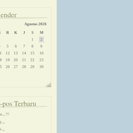
lender
Agustus 2026
S
R
K
J
S
M
1
2
4
5
6
7
8
9
1
12
13
14
15
16
8
19
20
21
22
23
5
26
27
28
29
30
-pos Terbaru
n ,, !!!
 ,,,
 ,,,