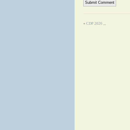
«
CDP 2026 ,,,