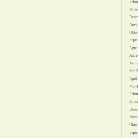
Febru
Janua
Dese
Nove
Oktob
Septe
Agust
Juli 
Juni 
Mei 
April
Maret
Febru
Janua
Dese
Nove
Oktob
Septe