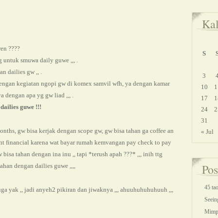
Ka
ren ????
S
g untuk smuwa daily guwe ,,, .
 dailies gw ,, .
3
dengan kegiatan ngopi gw di komex samvil wfh, ya dengan kamar
10
1
a dengan apa yg gw liad ,,, .
17
1
ailies guwe !!!
24
2
31
onths, gw bisa kerjak dengan scope gw, gw bisa tahan ga coffee an
« Jul
ight financial karena wat bayar rumah kemvangan pay check to pay
gw bisa tahan dengan ina inu ,, tapi *terush apah ???* ,,, inih ttg
Pos
ahan dengan dailies guwe ,,,,
45 tao
uga yak ,, jadi anyeh2 pikiran dan jiwaknya ,,, ahuuhuhuhuhuuh ,,,
Seeing
Mimpi