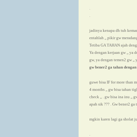
.
.
jadinya kenapa dh tuh kema
entahlah ,, pikir gw meradan
Tetiba GA TAHAN ajah dengan
Ya dengan kerjaan gw ,, ya 
gw, ya dengan temen2 gw ,, y
gw bener2 ga tahan dengan d
guwe bisa IF for more than m
4 months ,, gw bisa tahan t
check ,, . gw bisa ina inu ,, 
apah sik ??? . Gw bener2 ga t
mgkin karen lagi ga sholat j
.