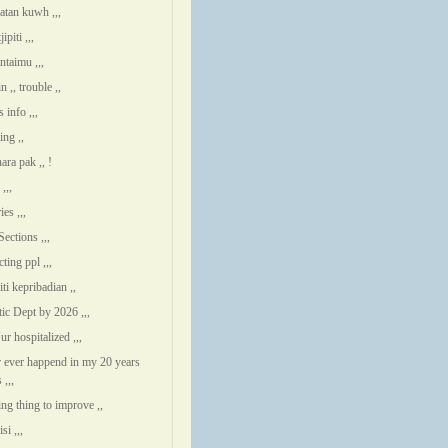
atan kuwh ,,,
ipiti ,,,
ntaimu ,,,
in ,, trouble ,,
s info ,,,
ing ,,
ara pak ,, !
,,,
es ,,,
ections ,,,
ting ppl ,,,
iti kepribadian ,,
tic Dept by 2026 ,,,
r hospitalized ,,,
 ever happend in my 20 years
,,,
ing thing to improve ,,
si ,,,