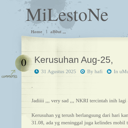
MiLestoNe
Home
aB0ut ,,,
Kerusuhan Aug-25,
0
31 Agustus 2025
By
hafi
In
uM
.
Jadiiii ,,, very sad ,,, NKRI tercintah inih lagi
Kerusuhan yg terush berlangsung dari hari kam
31.08, ada yg meninggal juga kelindes mobil ta