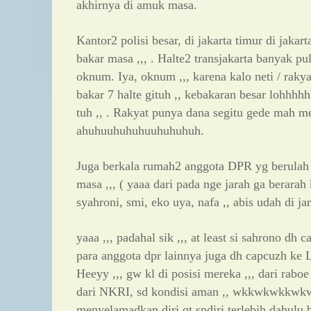
akhirnya di amuk masa.
Kantor2 polisi besar, di jakarta timur di jakarta 
bakar masa ,,, . Halte2 transjakarta banyak pu
oknum. Iya, oknum ,,, karena kalo neti / rakya
bakar 7 halte gituh ,, kebakaran besar lohhhhh
tuh ,, . Rakyat punya dana segitu gede mah m
ahuhuuhuhuhuuhuhuhuh.
Juga berkala rumah2 anggota DPR yg berulah 
masa ,,, ( yaaa dari pada nge jarah ga berarah 
syahroni, smi, eko uya, nafa ,, abis udah di jar
yaaa ,,, padahal sik ,,, at least si sahrono dh
para anggota dpr lainnya juga dh capcuzh ke 
Heeyy ,,, gw kl di posisi mereka ,,, dari rabo
dari NKRI, sd kondisi aman ,, wkkwkwkkwkw
menyelamadkan diri qt sndiri terlebih dahulu 