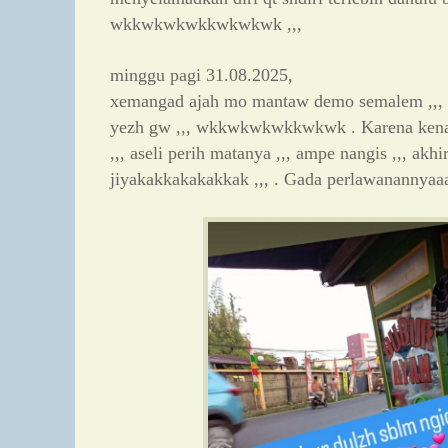
wkkwkwkwkkwkwkwk ,,,
minggu pagi 31.08.2025,
xemangad ajah mo mantaw demo semalem ,,, 
yezh gw ,,, wkkwkwkwkkwkwk . Karena kena 
,,, aseli perih matanya ,,, ampe nangis ,,, akhi
jiyakakkakakakkak ,,, . Gada perlawanannyaaa