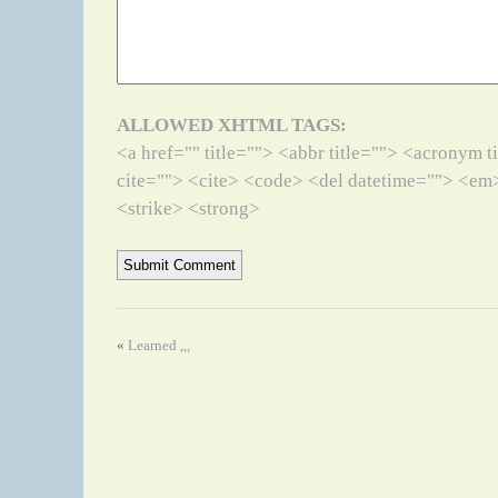
ALLOWED XHTML TAGS:
<a href="" title=""> <abbr title=""> <acronym 
cite=""> <cite> <code> <del datetime=""> <em>
<strike> <strong>
«
Learned ,,,