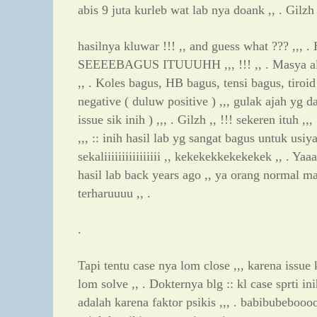
abis 9 juta kurleb wat lab nya doank ,, . Gilzh 
hasilnya kluwar !!! ,, and guess what ??? ,,, .
SEEEEBAGUS ITUUUHH ,,, !!! ,, . Masya allah
,, . Koles bagus, HB bagus, tensi bagus, tiroi
negative ( duluw positive ) ,,, gulak ajah yg d
issue sik inih ) ,,, . Gilzh ,, !!! sekeren ituh ,
,,, :: inih hasil lab yg sangat bagus untuk usiy
sekaliiiiiiiiiiiiiiii ,, kekekekkekekekek ,, . Y
hasil lab back years ago ,, ya orang normal m
terharuuuu ,, .
.
Tapi tentu case nya lom close ,,, karena issue
lom solve ,, . Dokternya blg :: kl case sprti i
adalah karena faktor psikis ,,, . babibubebooo