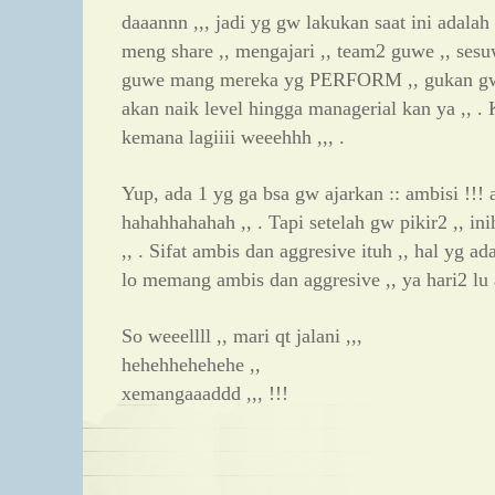
daaannn ,,, jadi yg gw lakukan saat ini adalah
meng share ,, mengajari ,, team2 guwe ,, sesuwa
guwe mang mereka yg PERFORM ,, gukan gw 
akan naik level hingga managerial kan ya ,, .
kemana lagiiii weeehhh ,,, .
Yup, ada 1 yg ga bsa gw ajarkan :: ambisi !!! a
hahahhahahah ,, . Tapi setelah gw pikir2 ,, ini
,, . Sifat ambis dan aggresive ituh ,, hal yg ada 
lo memang ambis dan aggresive ,, ya hari2 lu a
So weeellll ,, mari qt jalani ,,,
hehehhehehehe ,,
xemangaaaddd ,,, !!!