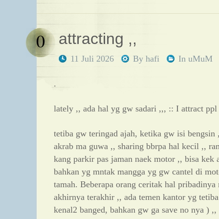
0
attracting ,,
11 Juli 2026
By
hafi
In
uMuM
.
lately ,, ada hal yg gw sadari ,,, :: I attract pp
tetiba gw teringad ajah, ketika gw isi bengsin 
akrab ma guwa ,, sharing bbrpa hal kecil ,, r
kang parkir pas jaman naek motor ,, bisa kek a
bahkan yg mntak mangga yg gw cantel di moto
tamah. Beberapa orang ceritak hal pribadinya
akhirnya terakhir ,, ada temen kantor yg teti
kenal2 banged, bahkan gw ga save no nya ) ,, c