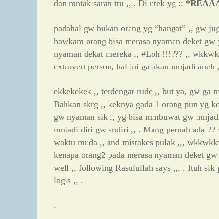
dan mntak saran ttu ,, . Di utek yg ::
*REAAA
padahal gw bukan orang yg “hangat” ,, gw juga
hawkam orang bisa merasa nyaman deket gw y
nyaman dekat mereka ,, #Loh !!!??? ,, wkkw
extrovert person, hal ini ga akan mnjadi aneh ,
ekkekekek ,, terdengar rude ,, but ya, gw ga n
Bahkan skrg ,, keknya gada 1 orang pun yg 
gw nyaman sik ,, yg bisa mmbuwat gw mnjadi
mnjadi diri gw sndiri ,, . Mang pernah ada ?? 
waktu muda ,, and mistakes pulak ,,, wkkwkkw
kenapa orang2 pada merasa nyaman deket gw ,,
well ,, following Rasulullah says ,,, . Ituh sik
logis ,, .
.