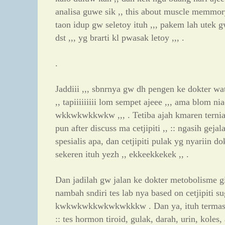
analisa guwe sik ,, this about muscle memmory
taon idup gw seletoy ituh ,,, pakem lah utek gw
dst ,,, yg brarti kl pwasak letoy ,,, .
.
Jaddiii ,,, sbnrnya gw dh pengen ke dokter wa
,, tapiiiiiiiii lom sempet ajeee ,,, ama blom nia
wkkwkwkkwkw ,,, . Tetiba ajah kmaren terniad
pun after discuss ma cetjipiti ,, :: ngasih geja
spesialis apa, dan cetjipiti pulak yg nyariin dok
sekeren ituh yezh ,, ekkeekkekek ,, .
Dan jadilah gw jalan ke dokter metobolisme gi
nambah sndiri tes lab nya based on cetjipiti sug
kwkwkwkkwkwkwkkkw . Dan ya, ituh termasuk
:: tes hormon tiroid, gulak, darah, urin, koles,