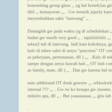
bonesetting group gituu ,, yg hal kretek2an g
diiii ,, kemayoran ,,, . Gw tertarik jujurly kar
meyembuhkan sakit “lamvung” ,, .
Datanglah gw pada waktu yg di schedulekan ,,
badan gw masih very good ,, . tapiiiiiiiiiiiii ,,,
teken2 tuh di lamvung. Jadi kata kokohnya, ger
kalo di teken sakit di areya “pancreas” OT co
as pekerjaan, pertemanan, dll ) ,,, . Kalo di te
sampe dengan areya bawah hati ,, OT ituh com
as family, mate, dll ) ,, . Dan gw karena hal in
auto additional OT donk guweee ,,, wkkwkwk
internal ??? ,,, . Gw tw ko kenapa gw insome
mikirin apa, dll ,, . But yaaaaaaaaa ,,, gitu lah 
.