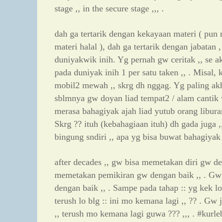
stage ,, in the secure stage ,,, .
dah ga tertarik dengan kekayaan materi ( pun 
materi halal ), dah ga tertarik dengan jabatan ,
duniyakwik inih. Yg pernah gw ceritak ,, se 
pada duniyak inih 1 per satu taken ,, . Misal
mobil2 mewah ,, skrg dh nggag. Yg paling akhi
sblmnya gw doyan liad tempat2 / alam cantik 
merasa bahagiyak ajah liad yutub orang liburan
Skrg ?? ituh (kebahagiaan ituh) dh gada juga 
bingung sndiri ,, apa yg bisa buwat bahagiyak
after decades ,, gw bisa memetakan diri gw d
memetakan pemikiran gw dengan baik ,, . Gw
dengan baik ,, . Sampe pada tahap :: yg kek l
terush lo blg :: ini mo kemana lagi ,, ?? . Gw j
,, terush mo kemana lagi guwa ??? ,,, . #kur