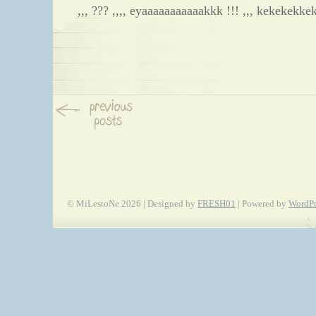
,,, ??? ,,,, eyaaaaaaaaaaakkk !!! ,,, kekekekk
© MiLestoNe 2026 | Designed by
FRESH01
| Powered by
WordPr