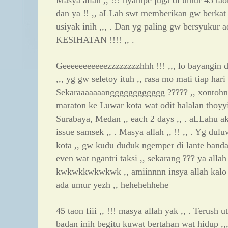
Masya allah ,, !!! nyampe juga di umur 45 taon
dan ya !! ,, aLLah swt memberikan gw berkat 
usiyak inih ,,, . Dan yg paling gw bersyukur ad
KESIHATAN !!!! ,, .
Geeeeeeeeeeezzzzzzzzhhh !!! ,,, lo bayangin d
,,, yg gw seletoy ituh ,, rasa mo mati tiap hari ,
Sekaraaaaaaangggggggggggg ????? ,, xontohnya
maraton ke Luwar kota wat odit halalan thoyyi
Surabaya, Medan ,, each 2 days ,, . aLLahu ak
issue samsek ,, . Masya allah ,, !! ,, . Yg dul
kota ,, gw kudu duduk ngemper di lante band
even wat ngantri taksi ,, sekarang ??? ya allah
kwkwkkwkwkwk ,, amiinnnn insya allah kalo 
ada umur yezh ,, hehehehhehe
45 taon fiii ,, !!! masya allah yak ,, . Terush 
badan inih begitu kuwat bertahan wat hidup ,,,