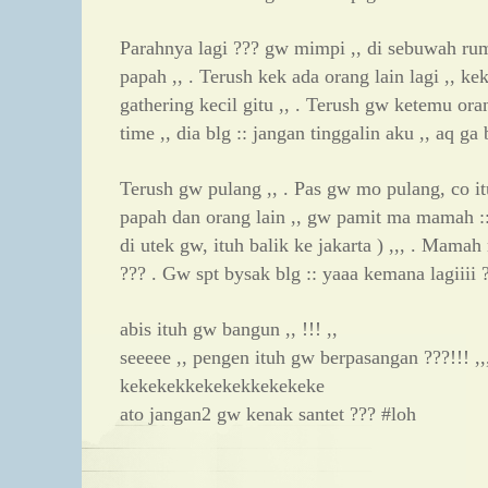
Parahnya lagi ??? gw mimpi ,, di sebuwah r
papah ,, . Terush kek ada orang lain lagi ,, ke
gathering kecil gitu ,, . Terush gw ketemu oran
time ,, dia blg :: jangan tinggalin aku ,, aq ga
Terush gw pulang ,, . Pas gw mo pulang, co itu
papah dan orang lain ,, gw pamit ma mamah :: 
di utek gw, ituh balik ke jakarta ) ,,, . Mamah 
??? . Gw spt bysak blg :: yaaa kemana lagiiii ?
abis ituh gw bangun ,, !!! ,,
seeeee ,, pengen ituh gw berpasangan ???!!! ,
kekekekkekekekkekekeke
ato jangan2 gw kenak santet ??? #loh