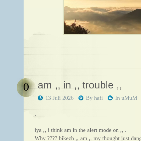
0
am ,, in ,, trouble ,,
13 Juli 2026
By
hafi
In
uMuM
.
iya ,, i think am in the alert mode on ,, .
Why ???? bikezh ,, am ,, my thought just dange