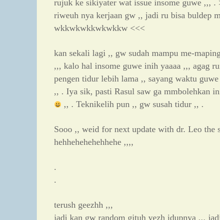
rujuk ke sikiyater wat issue insome guwe ,,, 
riweuh nya kerjaan gw ,, jadi ru bisa buldep m
wkkwkwkkwkwkkw <<<
kan sekali lagi ,, gw sudah mampu me-maping 
,,, kalo hal insome guwe inih yaaaa ,,, agag r
pengen tidur lebih lama ,, sayang waktu guwe ,
,, . Iya sik, pasti Rasul saw ga mmbolehkan in
,, . Teknikelih pun ,, gw susah tidur ,, .
Sooo ,, weid for next update with dr. Leo the si
hehhehehehehhehe ,,,,
.
.
terush geezhh ,,,
jadi kan gw random gituh yezh idupnya ,,, jad