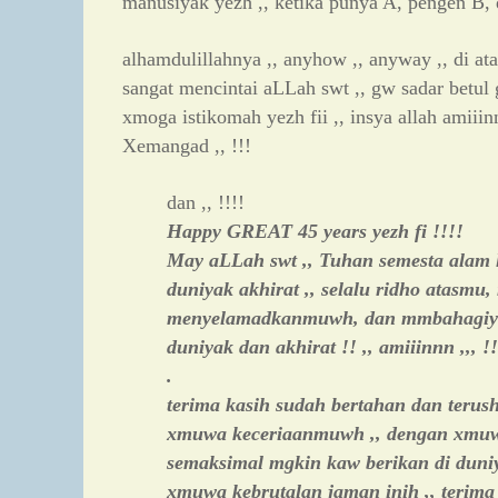
manusiyak yezh ,, ketika punya A, pengen B, ds
alhamdulillahnya ,, anyhow ,, anyway ,, di at
sangat mencintai aLLah swt ,, gw sadar betul g
xmoga istikomah yezh fii ,, insya allah amiiin
Xemangad ,, !!!
dan ,, !!!!
Happy GREAT 45 years yezh fi !!!!
May aLLah swt ,, Tuhan semesta alam 
duniyak akhirat ,, selalu ridho atasmu
menyelamadkanmuwh, dan mmbahagiy
duniyak dan akhirat !! ,, amiiinnn ,,, !!
.
terima kasih sudah bertahan dan terus
xmuwa keceriaanmuwh ,, dengan xmuw
semaksimal mgkin kaw berikan di duniy
xmuwa kebrutalan jaman inih ,, terima 