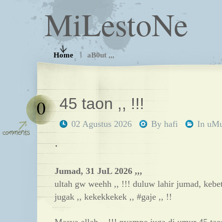
MiLestoNe
Home
aB0ut ,,,
45 taon ,, !!!
0
02 Agustus 2026
By
hafi
In
uM
.
Jumad, 31 JuL 2026 ,,,
ultah gw weehh ,, !!! duluw lahir jumad, kebe
jugak ,, kekekkekek ,, #gaje ,, !!