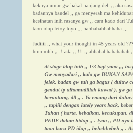
keknya umur gw bakal panjang deh ,, aka susa
badannya bandel ,, ga menyerah ma kehidupan 
kesihatan inih rasanya gw ,, cam kado dari T
taon idup letoy loyo ,,, hahhahahhahhaha ,,,
Jadiiii ,, what your thought in 45 years old ??
hmmmhh ,, !! ada ,, !!! ,, ahhahahhahahahah ,
di stage idup inih ,, 1/3 lagi yaaa ,,, insy
Gw menyadari ,, kalo gw BUKAN SAPA2
jelek, badan gw tuh ga bagus ( duluw c
gendut tp alhamudillah kuwad ), gw ga 
beruntung, dll ,, . Ya emang dari duluw 
,, tapiiii dengan lately years back, beb
Tuhan ( harta, kebaikan, kecukupan, dll
PEDE dalam hidup ,, . Iyaa ,, PD nya t
taon baru PD idup ,, hehehheheh ,, . A