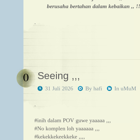
berusaha bertahan dalam kebaikan ,, !!
.
0
Seeing ,,,
31 Juli 2026
By
hafi
In
uMuM
.
#inih dalam POV guwe yaaaaa ,,,
#No komplen loh yaaaaaa ,,,
#kekekkekeekkeke ,,,,