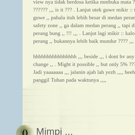
view nya tidak berdosa ketika mmbuka mata ?
?????? ,,, is it ??? . Lanjut utek guwe mikir ::
guwe ,, pahala ituh lebih besar di medan peran
safety zone ,, ga dalam medan perang ,, tapi d
perang bung ,, !!! ,,, . Lanjut lagi mikir :: ka
perang ,, bukannya lebih baik mundur ???? ,,
hhhhhhhhhhhhhhhh ,,, beside ,,, i dont hv any
change ,, . Might it possible ,, but only 5% ?
Jadi yaaaaaaa ,,, jalanin ajah lah yezh ,,,, he
panggil Tuhan pada waktunya ,,,,
0
Mimpi ,,,