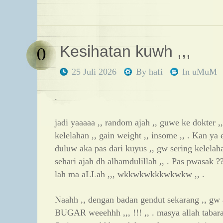
0
Kesihatan kuwh ,,,
25 Juli 2026
By
hafi
In
uMuM
.
jadi yaaaaa ,, random ajah ,, guwe ke dokter ,
kelelahan ,, gain weight ,, insome ,, . Kan ya
duluw aka pas dari kuyus ,, gw sering kelelah
sehari ajah dh alhamdulillah ,, . Pas pwasak ??
lah ma aLLah ,,, wkkwkwkkkwkwkw ,, .
Naahh ,, dengan badan gendut sekarang ,, gw a
BUGAR weeehhh ,,, !!! ,, . masya allah tabarak