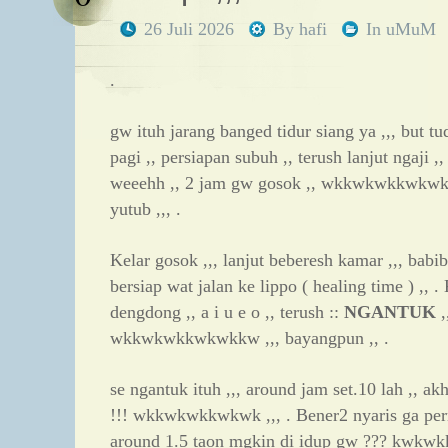
26 Juli 2026
By
hafi
In
uMuM
.
gw ituh jarang banged tidur siang ya ,,, but t
pagi ,, persiapan subuh ,, terush lanjut ngaji ,
weeehh ,, 2 jam gw gosok ,, wkkwkwkkwkwk ,
yutub ,,, .
Kelar gosok ,,, lanjut beberesh kamar ,,, babi
bersiap wat jalan ke lippo ( healing time ) ,, .
dengdong ,, a i u e o ,, terush ::
NGANTUK
,
wkkwkwkkwkwkkw ,,, bayangpun ,, .
se ngantuk ituh ,,, around jam set.10 lah ,, a
!!! wkkwkwkkwkwk ,,, . Bener2 nyaris ga perna
around 1.5 taon mgkin di idup gw ??? kwkwk