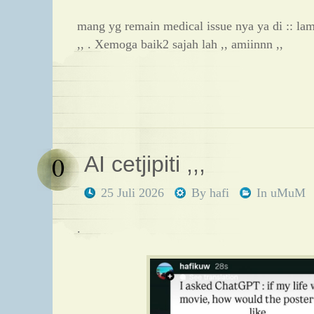
mang yg remain medical issue nya ya di :: la
,, . Xemoga baik2 sajah lah ,, amiinnn ,,
0
AI cetjipiti ,,,
25 Juli 2026
By
hafi
In
uMuM
.