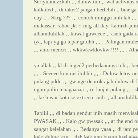
Seriyuuuuzzhhh ,,, duluw tuh ,, wat activitas
kalkuled ,, di taker2 jangan berlebih ,, biar ga
day ,, . Skrg ??? ,,, contoh minggu inih lah ,,,
makassar, raboe jkt :: mtg all day, kamizh-juma
alhamdulillah ,, kuwat guweeee ,, aseli gada i
iya, tapi yg ga tepar gituhh ,,, . Palingan mu
,,, auto mencri ,, wkkwkwkkwkw !!!! ,,, . Alha
ya allah ,, kl di inged2 perbedaannya tuh ,, be
,,, . Seeeee kontras ituhhh ,,, . Duluw letoy 
pulang pddn ,,, gw nge deprok ajah duluw di l
ngumpulin tenagaaaaa ,, ru lanjut pulang ,, . 
,, ke luwar kota se extreem inih ,, alhamdulill
Tapiiii ,,, di badan gendut inih masih menyisak
PWASAK ,, . Kalo gw pwasak ,,, at the end of t
sangat kelelahan ,, . Bedanya yaaa ,, di jam p
kalo duluw kan ,, dah kek ngu buang hari ajee