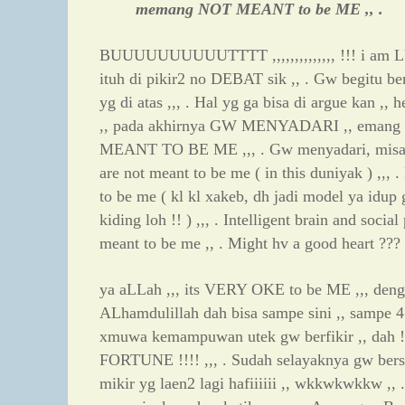
memang NOT MEANT to be ME ,, .
BUUUUUUUUUUTTTT ,,,,,,,,,,,,,, !!! i am 
ituh di pikir2 no DEBAT sik ,, . Gw begitu 
yg di atas ,,, . Hal yg ga bisa di argue kan ,, 
,, pada akhirnya GW MENYADARI ,, emang 
MEANT TO BE ME ,,, . Gw menyadari, misal
are not meant to be me ( in this duniyak ) ,,, .
to be me ( kl kl xakeb, dh jadi model ya idu
kiding loh !! ) ,,, . Intelligent brain and social
meant to be me ,, . Might hv a good heart ??
ya aLLah ,,, its VERY OKE to be ME ,,, deng
ALhamdulillah dah bisa sampe sini ,, sampe 45
xmuwa kemampuwan utek gw berfikir ,, dah !! 
FORTUNE !!!! ,,, . Sudah selayaknya gw bersyu
mikir yg laen2 lagi hafiiiiii ,, wkkwkwkkw ,,