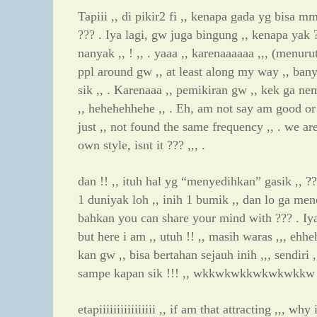
Tapiii ,, di pikir2 fi ,, kenapa gada yg bisa
??? . Iya lagi, gw juga bingung ,, kenapa yak 
nanyak ,, ! ,, . yaaa ,, karenaaaaaa ,,, (menuru
ppl around gw ,, at least along my way ,, ban
sik ,, . Karenaaa ,, pemikiran gw ,, kek ga n
,, hehehehhehe ,, . Eh, am not say am good or 
just ,, not found the same frequency ,, . we are
own style, isnt it ??? ,,, .
dan !! ,, ituh hal yg “menyedihkan” gasik ,, ???
1 duniyak loh ,, inih 1 bumik ,, dan lo ga m
bahkan you can share your mind with ??? . Iy
but here i am ,, utuh !! ,, masih waras ,,, ehhe
kan gw ,, bisa bertahan sejauh inih ,,, sendiri ,
sampe kapan sik !!! ,, wkkwkwkkwkwkwkkw
etapiiiiiiiiiiiiiiii ,, if am that attracting ,,, wh