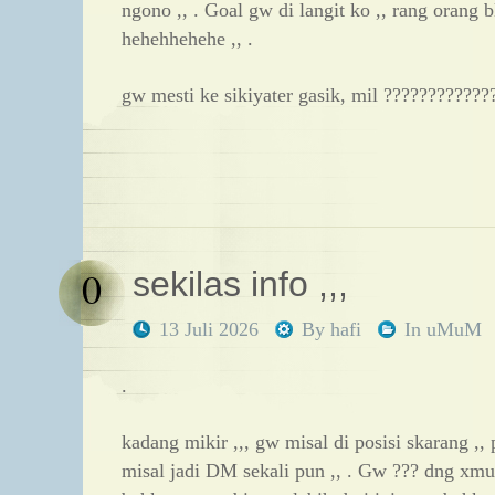
ngono ,, . Goal gw di langit ko ,, rang orang bl
hehehhehehe ,, .
gw mesti ke sikiyater gasik, mil ????????????
0
sekilas info ,,,
13 Juli 2026
By
hafi
In
uMuM
.
kadang mikir ,,, gw misal di posisi skarang ,, 
misal jadi DM sekali pun ,, . Gw ??? dng xmu