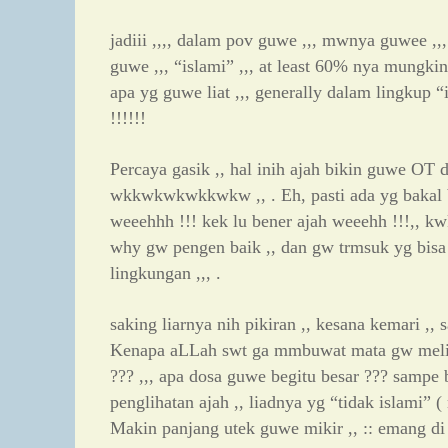
jadiii ,,,, dalam pov guwe ,,, mwnya guwee ,
guwe ,,, “islami” ,,, at least 60% nya mungkin
apa yg guwe liat ,,, generally dalam lingkup “is
!!!!!!
Percaya gasik ,, hal inih ajah bikin guwe OT d
wkkwkwkwkkwkw ,, . Eh, pasti ada yg bakal bl
weeehhh !!! kek lu bener ajah weeehh !!!,, kw
why gw pengen baik ,, dan gw trmsuk yg bisa t
lingkungan ,,, .
saking liarnya nih pikiran ,, kesana kemari ,, 
Kenapa aLLah swt ga mmbuwat mata gw meliha
??? ,,, apa dosa guwe begitu besar ??? sampe
penglihatan ajah ,, liadnya yg “tidak islami” ( m
Makin panjang utek guwe mikir ,, :: emang di