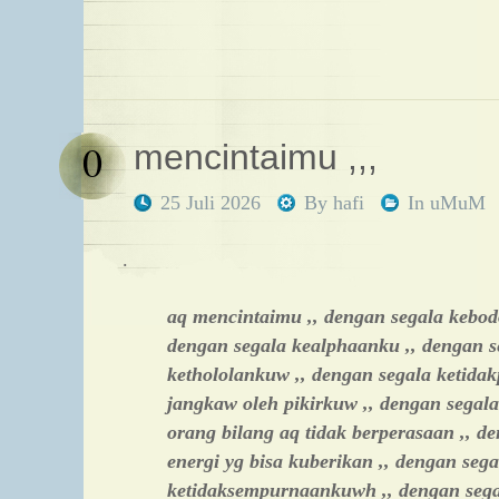
0
mencintaimu ,,,
25 Juli 2026
By
hafi
In
uMuM
.
aq mencintaimu ,, dengan segala kebo
dengan segala kealphaanku ,, dengan s
kethololankuw ,, dengan segala ketidakp
jangkaw oleh pikirkuw ,, dengan segala 
orang bilang aq tidak berperasaan ,, d
energi yg bisa kuberikan ,, dengan sega
ketidaksempurnaankuwh ,, dengan sega